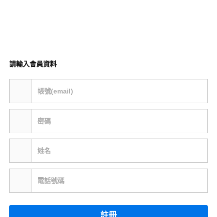
請輸入會員資料
帳號(email)
密碼
姓名
電話號碼
註冊