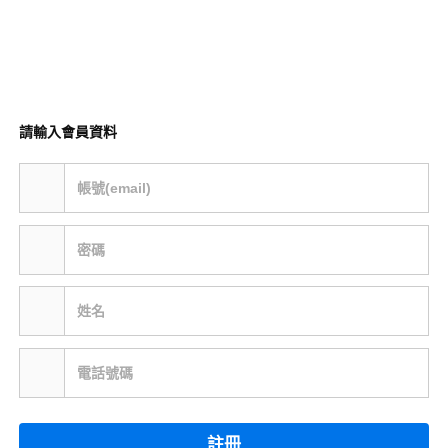
請輸入會員資料
帳號(email)
密碼
姓名
電話號碼
註冊