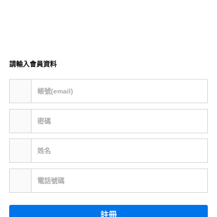
請輸入會員資料
帳號(email)
密碼
姓名
電話號碼
註冊