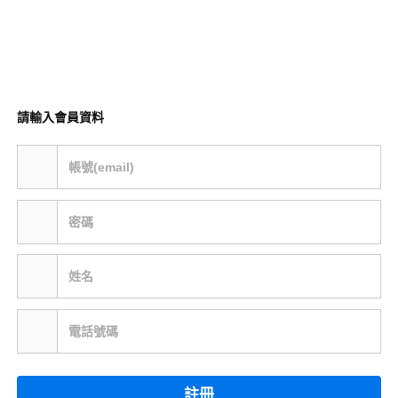
請輸入會員資料
帳號(email)
密碼
姓名
電話號碼
註冊