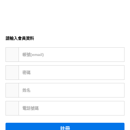
請輸入會員資料
帳號(email)
密碼
姓名
電話號碼
註冊