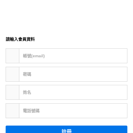
請輸入會員資料
帳號(email)
密碼
姓名
電話號碼
註冊