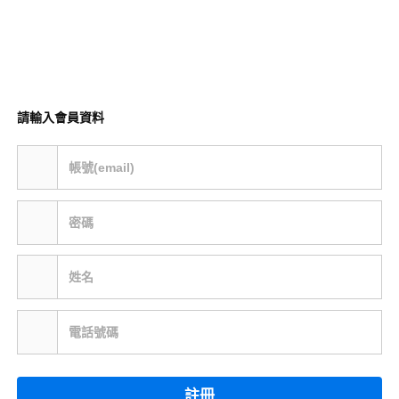
請輸入會員資料
帳號(email)
密碼
姓名
電話號碼
註冊