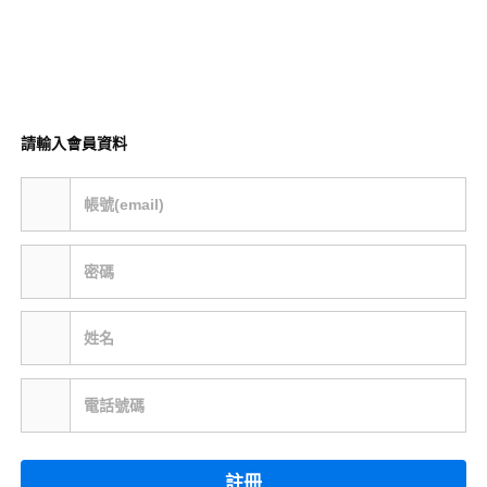
請輸入會員資料
帳號(email)
密碼
姓名
電話號碼
註冊