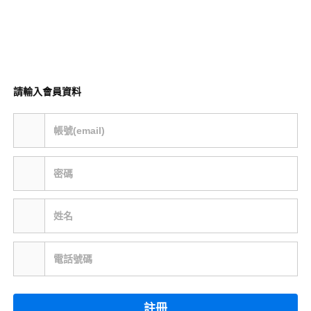
請輸入會員資料
帳號(email)
密碼
姓名
電話號碼
註冊