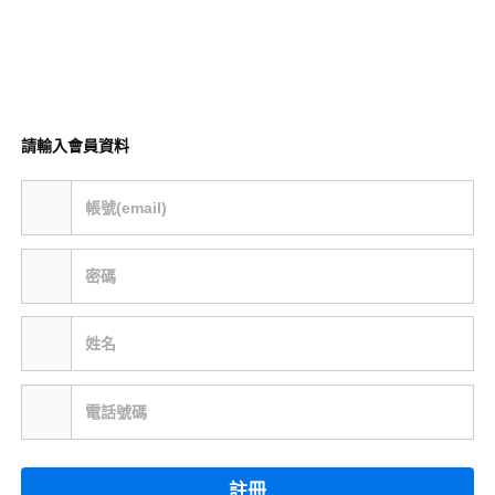
請輸入會員資料
帳號(email)
密碼
姓名
電話號碼
註冊