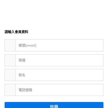
請輸入會員資料
帳號(email)
密碼
姓名
電話號碼
註冊