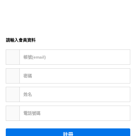
請輸入會員資料
帳號(email)
密碼
姓名
電話號碼
註冊