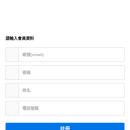
請輸入會員資料
帳號(email)
密碼
姓名
電話號碼
註冊