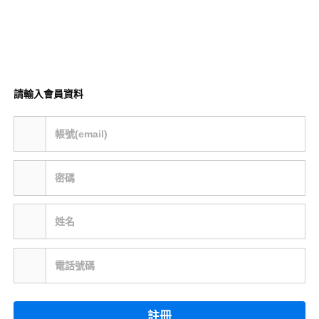
請輸入會員資料
帳號(email)
密碼
姓名
電話號碼
註冊