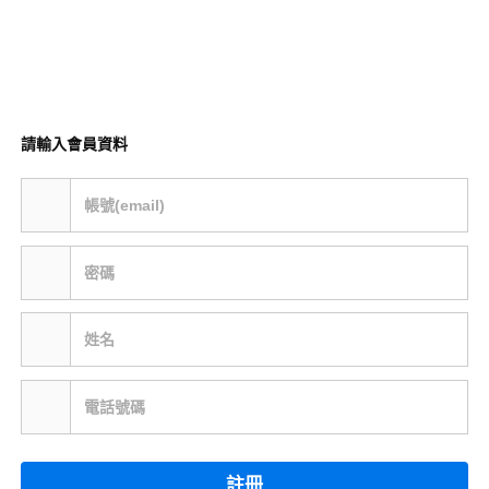
請輸入會員資料
帳號(email)
密碼
姓名
電話號碼
註冊