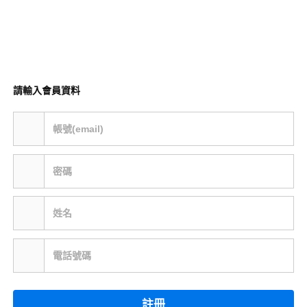
請輸入會員資料
帳號(email)
密碼
姓名
電話號碼
註冊