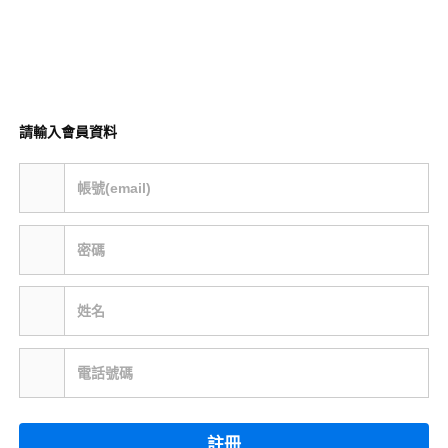
請輸入會員資料
帳號(email)
密碼
姓名
電話號碼
註冊