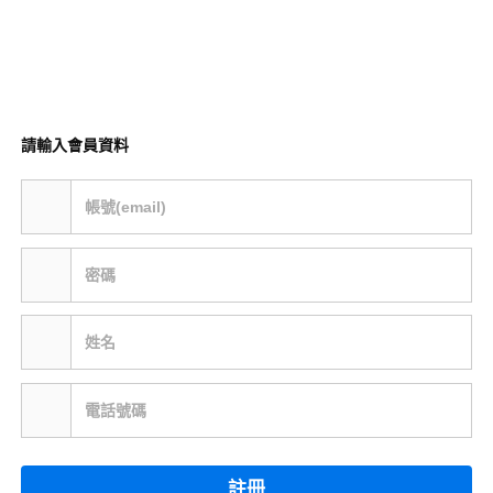
請輸入會員資料
帳號(email)
密碼
姓名
電話號碼
註冊