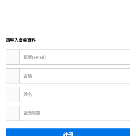
請輸入會員資料
帳號(email)
密碼
姓名
電話號碼
註冊