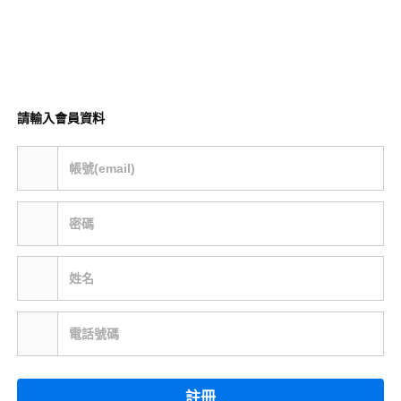
請輸入會員資料
帳號(email)
密碼
姓名
電話號碼
註冊