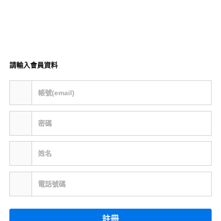
請輸入會員資料
帳號(email)
密碼
姓名
電話號碼
註冊