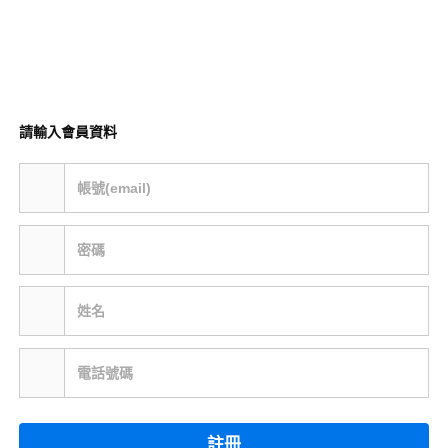
請輸入會員資料
帳號(email)
密碼
姓名
電話號碼
註冊