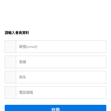
請輸入會員資料
帳號(email)
密碼
姓名
電話號碼
註冊