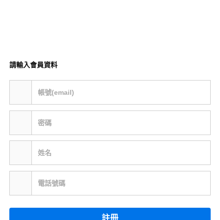
請輸入會員資料
帳號(email)
密碼
姓名
電話號碼
註冊