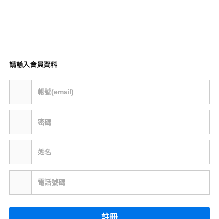
請輸入會員資料
帳號(email)
密碼
姓名
電話號碼
註冊