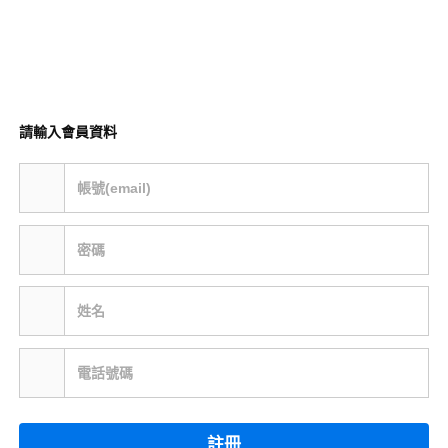
請輸入會員資料
帳號(email)
密碼
姓名
電話號碼
註冊