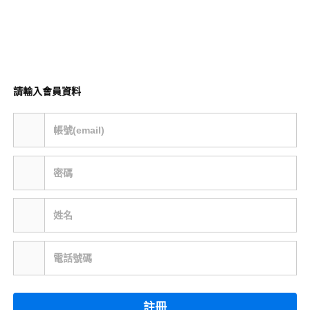
請輸入會員資料
帳號(email)
密碼
姓名
電話號碼
註冊