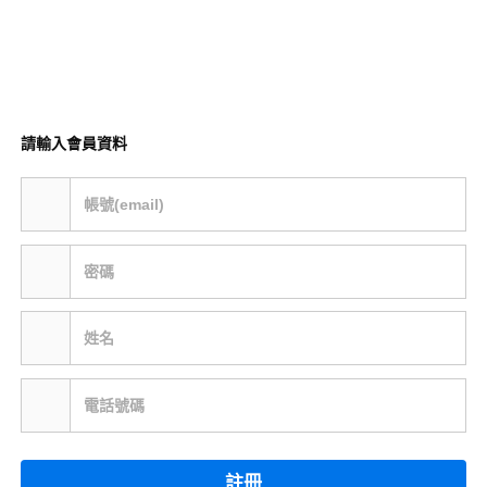
請輸入會員資料
帳號(email)
密碼
姓名
電話號碼
註冊