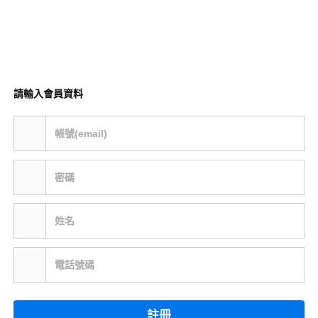
請輸入會員資料
帳號(email)
密碼
姓名
電話號碼
註冊