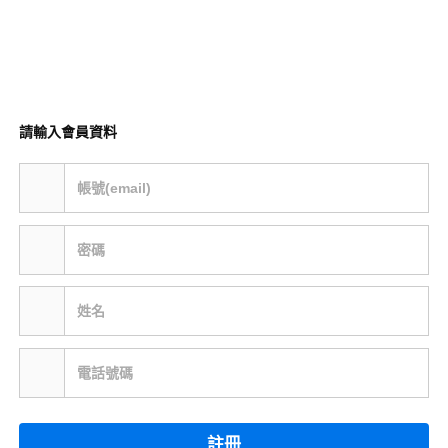
請輸入會員資料
帳號(email)
密碼
姓名
電話號碼
註冊