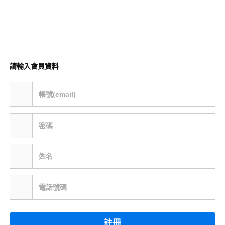
請輸入會員資料
帳號(email)
密碼
姓名
電話號碼
註冊