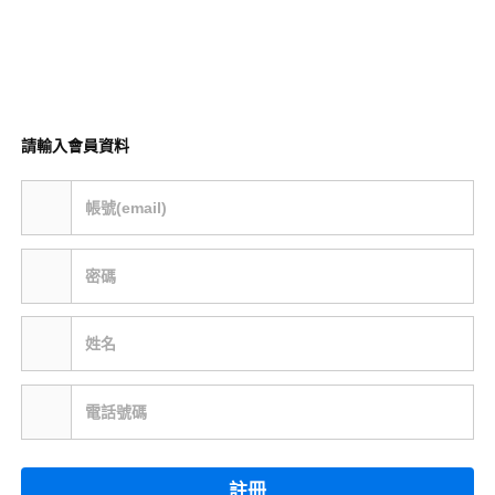
請輸入會員資料
帳號(email)
密碼
姓名
電話號碼
註冊