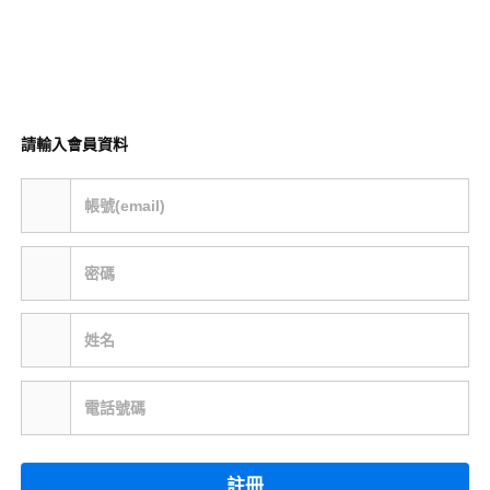
請輸入會員資料
帳號(email)
密碼
姓名
電話號碼
註冊