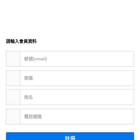
請輸入會員資料
帳號(email)
密碼
姓名
電話號碼
註冊