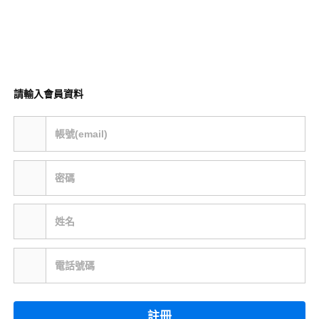
請輸入會員資料
帳號(email)
密碼
姓名
電話號碼
註冊