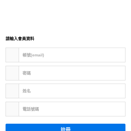
請輸入會員資料
帳號(email)
密碼
姓名
電話號碼
註冊