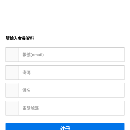
請輸入會員資料
帳號(email)
密碼
姓名
電話號碼
註冊