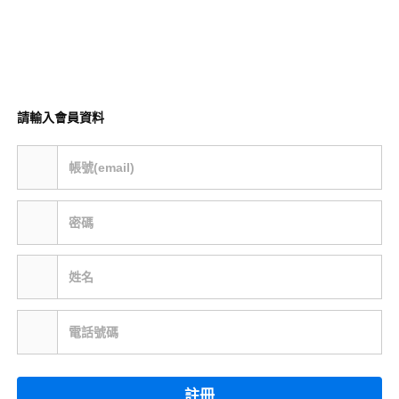
請輸入會員資料
帳號(email)
密碼
姓名
電話號碼
註冊