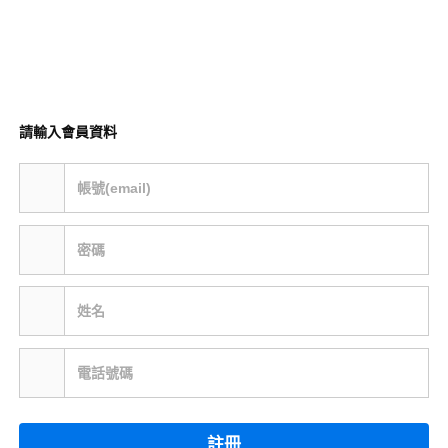
請輸入會員資料
帳號(email)
密碼
姓名
電話號碼
註冊