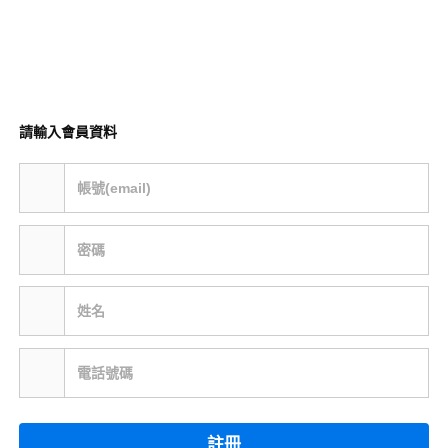
請輸入會員資料
帳號(email)
密碼
姓名
電話號碼
註冊