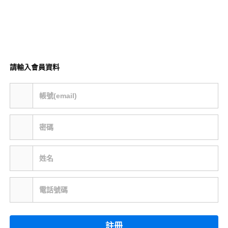
請輸入會員資料
帳號(email)
密碼
姓名
電話號碼
註冊