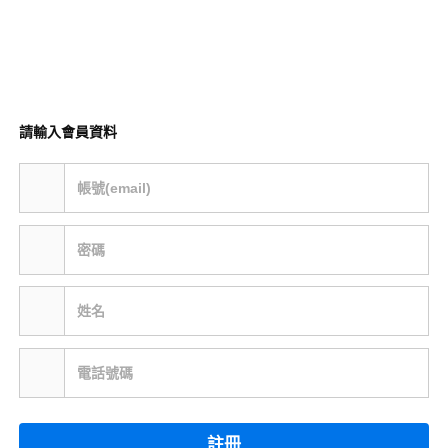
請輸入會員資料
帳號(email)
密碼
姓名
電話號碼
註冊