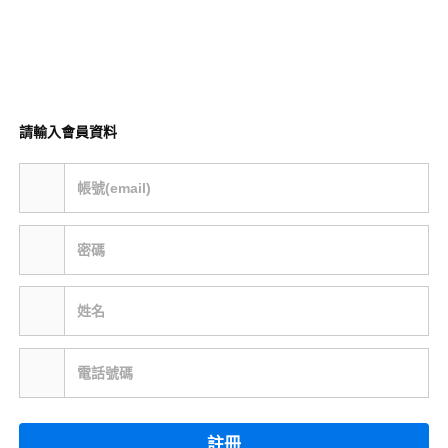
請輸入會員資料
帳號(email)
密碼
姓名
電話號碼
註冊