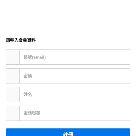
請輸入會員資料
帳號(email)
密碼
姓名
電話號碼
註冊