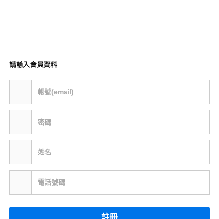
請輸入會員資料
帳號(email)
密碼
姓名
電話號碼
註冊