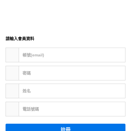
請輸入會員資料
帳號(email)
密碼
姓名
電話號碼
註冊