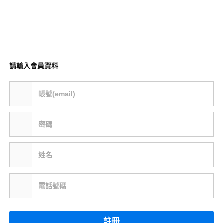
請輸入會員資料
帳號(email)
密碼
姓名
電話號碼
註冊