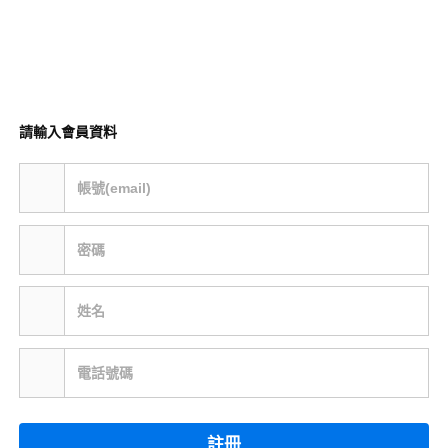
請輸入會員資料
帳號(email)
密碼
姓名
電話號碼
註冊