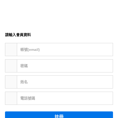
請輸入會員資料
帳號(email)
密碼
姓名
電話號碼
註冊