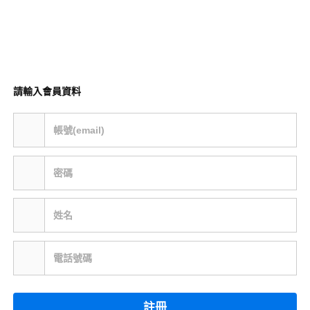
請輸入會員資料
帳號(email)
密碼
姓名
電話號碼
註冊